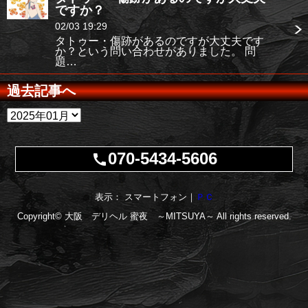
ですか？
02/03 19:29
タトゥー・傷跡があるのですが大丈夫です
か？という問い合わせがありました。 問
題…
過去記事へ
070-5434-5606
call
表示： スマートフォン｜
ＰＣ
Copyright© 大阪 デリヘル
蜜夜 ～MITSUYA～
All rights reserved.