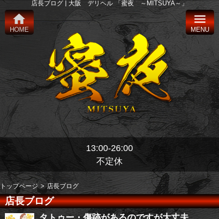
店長ブログ | 大阪 デリヘル 「蜜夜 ～MITSUYA～」
home
menu
HOME
MENU
13:00-26:00
不定休
トップページ
店長ブログ
店長ブログ
タトゥー・傷跡があるのですが大丈夫